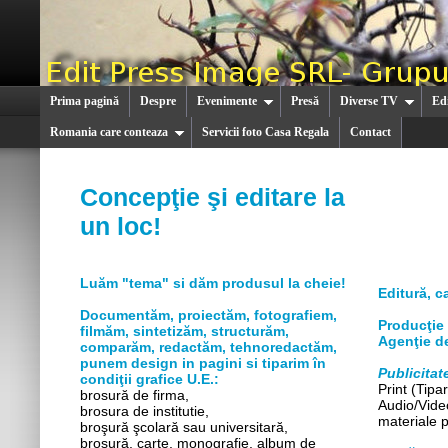
Prima pagină
Despre
Evenimente
Presă
Diverse TV
Edi
Romania care conteaza
Servicii foto Casa Regala
Contact
Concepţie şi editare la
un loc!
Luăm "tema" si dăm produsul la cheie!
Editură, c
Documentăm, proiectăm, fotografiem,
Producţie 
filmăm, sintetizăm, structurăm,
Agenţie de 
comparăm, redactăm, tehnoredactăm,
punem design in pagini si tiparim în
Publicitat
condiţii grafice U.E.:
Print (Tipar
brosură de firma,
Audio/Video
brosura de institutie,
materiale p
broşură şcolară sau universitară,
broşură, carte, monografie, album de