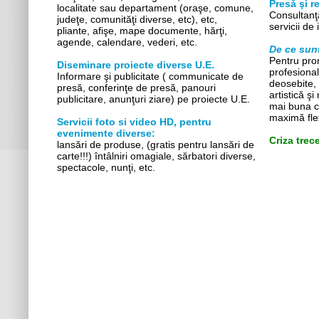
Presă şi re
localitate sau departament (oraşe, comune,
Consultan
judeţe, comunităţi diverse, etc), etc,
servicii de 
pliante, afişe, mape documente, hărţi,
agende, calendare, vederi, etc.
De ce sun
Pentru prom
Diseminare proiecte diverse U.E.
profesional
Informare şi publicitate ( communicate de
deosebite, 
presă, conferinţe de presă, panouri
artistică ş
publicitare, anunţuri ziare) pe proiecte U.E.
mai buna c
maximă flex
Servicii foto si video HD, pentru
evenimente diverse:
Criza trec
lansări de produse, (gratis pentru lansări de
carte!!!) întâlniri omagiale, sărbatori diverse,
spectacole, nunţi, etc.